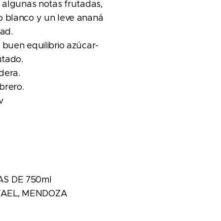
n algunas notas frutadas,
o blanco y un leve ananá
dad.
 buen equilibrio azúcar-
utado.
dera.
brero.
v
AS DE 750ml
FAEL, MENDOZA