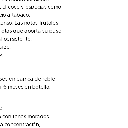
a, el coco y especias como
ejo a tabaco.
tenso. Las notas frutales
notas que aporta su paso
l persistente.
rzo.
v.
es en barrica de roble
r 6 meses en botella.
:
ro con tonos morados.
a concentración,