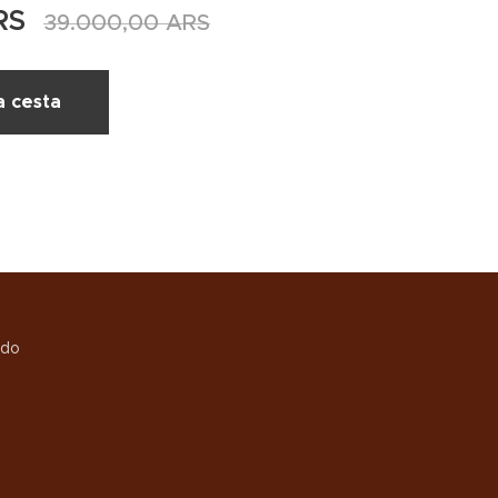
RS
39.000,00
ARS
a cesta
ndo