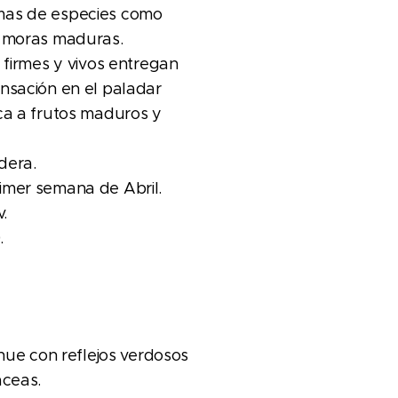
mas de especies como
a moras maduras.
s firmes y vivos entregan
nsación en el paladar
ca a frutos maduros y
dera.
imer semana de Abril.
v.
.
enue con reflejos verdosos
áceas.