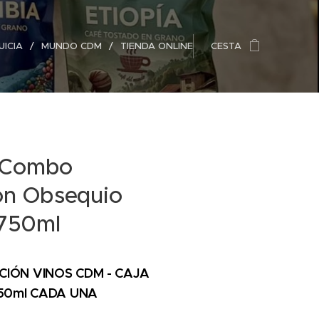
ICIA
MUNDO CDM
TIENDA ONLINE
CESTA
 Combo
ón Obsequio
 750ml
IÓN VINOS CDM - CAJA
750ml CADA UNA