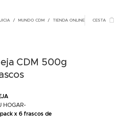
ICIA
MUNDO CDM
TIENDA ONLINE
CESTA
beja CDM 500g
rascos
EJA
U HOGAR-
 p
ack x 6 frascos de