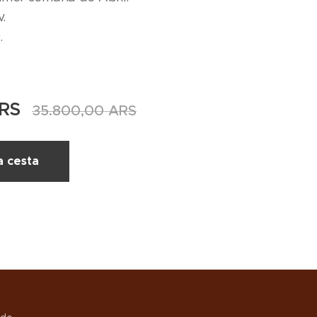
v.
.
RS
35.800,00
ARS
a cesta