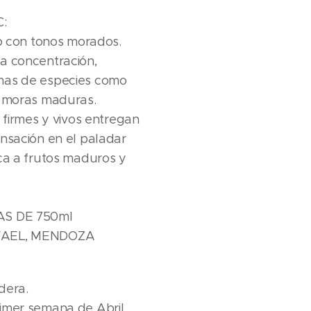
:
ro con tonos morados.
a concentración,
mas de especies como
a moras maduras.
s firmes y vivos entregan
nsación en el paladar
ca a frutos maduros y
AS DE 750ml
FAEL, MENDOZA
dera.
imer semana de Abril.