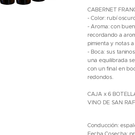
CABERNET FRANC
- Color: rubí oscu
- Aroma: con buen
recordando a aro
pimienta y notas 
- Boca: sus tanino
una equilibrada se
con un final en bo
redondos.
CAJA x 6 BOTELL
VINO DE SAN RA
Conducción: espal
Fecha Cosecha: pr