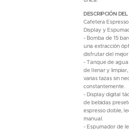
única.
DESCRIPCIÓN DE
Cafetera Espres
Display y Espuma
- Bomba de 15 bare
una extracción óp
disfrutar del mejo
- Tanque de agua r
de llenar y limpiar
varias tazas sin n
constantemente.
- Display digital tác
de bebidas preset
espresso doble, l
manual.
- Espumador de le