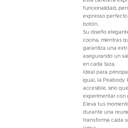
esta cafetera expr
funcionalidad, per
expresso perfecto
botón.
Su diseño elegant
cocina, mientras q
garantiza una extr
asegurando un sab
en cada taza.
Ideal para princip
igual, la Peabody
accesible, sino qu
experimentar con d
Eleva tus momento
durante una reunión
transforma cada s