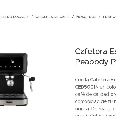
UESTRO LOCALES
ORÍGENES DE CAFÉ
NOSOTROS
FRANQU
Cafetera E
Peabody P
Cafetera E
Con la
CED5001N
en colo
café de calidad pr
comodidad de tu h
nunca. Diseñada p