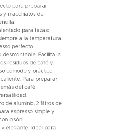
ecto para preparar
es y macchiatos de
ncilla.
alentado para tazas:
siempre a la temperatura
esso perfecto.
 desmontable: Facilita la
los residuos de café y
so cómodo y práctico.
caliente: Para preparar
demás del café,
rsatilidad.
tro de aluminio, 2 filtros de
para espresso simple y
con pisón.
y elegante: Ideal para