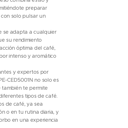
eso combina estilo y
mitiéndote preparar
 con solo pulsar un
e se adapta a cualquier
ue su rendimiento
acción óptima del café,
or intenso y aromático
iantes y expertos por
 PE-CED5001N no solo es
e también te permite
iferentes tipos de café.
s de café, ya sea
 o en tu rutina diaria, y
orbo en una experiencia