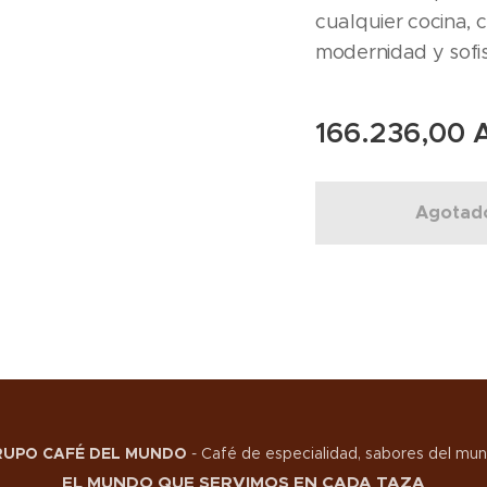
cualquier cocina, 
modernidad y sofis
166.236,00
A
Agotad
RUPO CAFÉ DEL MUNDO
-
Café de especialidad, sabores del mu
EL MUNDO QUE SERVIMOS EN CADA TAZA