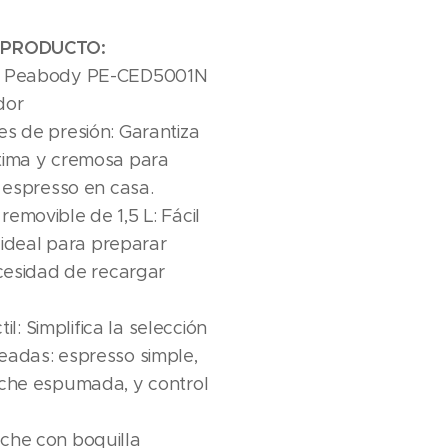
L PRODUCTO:
so Peabody PE-CED5001N
dor
s de presión: Garantiza
tima y cremosa para
r espresso en casa.
emovible de 1,5 L: Fácil
, ideal para preparar
ecesidad de recargar
til: Simplifica la selección
eadas: espresso simple,
eche espumada, y control
che con boquilla